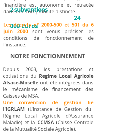
financière est autonome et retracée
2 subventions
ont été versées en
dans une comptabilité distincte.
24
2022 pour un montant total de
Les décrets n° 2000-500 et 501 du 6
000 Euros
aux structures
juin 2000
sont venus préciser les
suivantes :
conditions de fonctionnement de
- Association Asept Lorraine en
l'instance.
Alsace
NOTRE FONCTIONNEMENT
- Association des MASA
Depuis 2003, les prestations et
cotisations du
Regime Local Agricole
Alsace-Moselle
ont été intégrées dans
le mécanisme de financement des
Caisses de MSA.
Une convention de gestion lie
l'IGRLAM
(L'Instance de Gestion du
Régime Local Agricole d'Assurance
Maladie) et la
CCMSA
(Caisse Centrale
de la Mutualité Sociale Agricole).