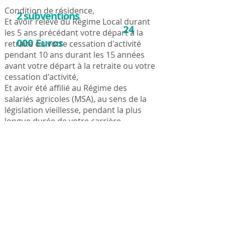
Condition de résidence,
2 subventions
ont été versées en
Et avoir relevé du Régime Local durant
24
2022 pour un montant total de
les 5 ans précédant votre départ à la
000 Euros
retraite ou votre cessation d'activité
aux structures
pendant 10 ans durant les 15 années
suivantes :
avant votre départ à la retraite ou votre
- Association Asept Lorraine en
cessation d'activité,
Alsace
Et avoir été affilié au Régime des
- Association des MASA
salariés agricoles (MSA), au sens de la
législation vieillesse, pendant la plus
longue durée de votre carrière.
L’affiliation est également possible
sur option, dans le délai d'un an à
compter de la date d'attribution de la
pension, pour les personnes
cumulant :
la plus longue durée d’affiliation au
Régime des salariés agricoles (MSA),